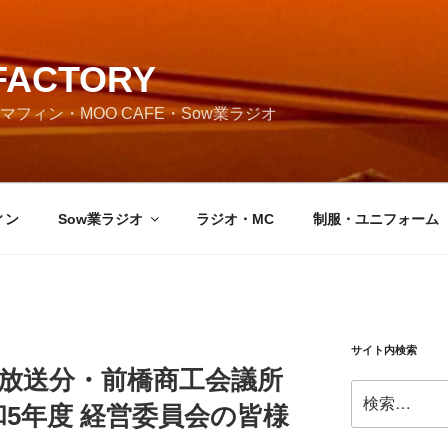
FACTORY
フィン・MOO CAFE・Sow業ラジオ
ィン
Sow業ラジオ
ラジオ・MC
制服・ユニフォーム
サイト内検索
月2日放送分・前橋商工会議所
検
5年度 経営委員会の皆様
索: