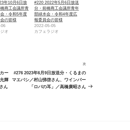
2023年10月6日放
#220 2022年5月6日放送
前橋商工会議所青
分・前橋商工会議所青年
会・令和5年度
部緑水会・令和4年度広
員会の皆様
報委員会の皆様
-06
2022-05-05
ラジオ
カフェラジオ
次
次
の
ッカー
#276 2023年6月9日放送分・くるまの
投
本允輝
マエバシ／村山悌啓さん、ワインバー
稿
さん
「ロバの耳」／高橋廣昭さん