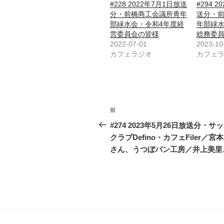
#228 2022年7月1日放送
#294 
分・前橋商工会議所青年
送分・
部緑水会・令和4年度経
年部緑水
営委員会の皆様
総務委
2022-07-01
2023-10
カフェラジオ
カフェ
投
前
前
稿
の
#274 2023年5月26日放送分・サ
投
クラブDefino・カフェFiler／宮
ナ
稿
さん、うつぼパン工房／井上美里
ビ
ゲ
ー
シ