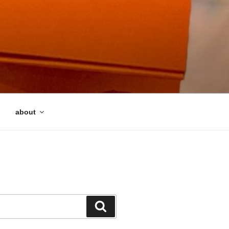
about
検
索