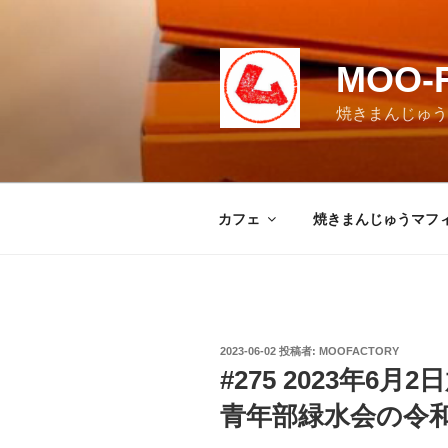
コ
ン
テ
MOO-
ン
ツ
焼きまんじゅうマ
へ
ス
キ
ッ
カフェ
焼きまんじゅうマフ
プ
投
2023-06-02
投稿者:
MOOFACTORY
稿
#275 2023年6
日:
青年部緑水会の令和