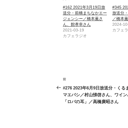
#162 2021年3月19日放
#345 2
送分・前橋まちなかエー
放送分・
ジェンシー／橋本薫さ
／橋本
ん、館孝幸さん
2024-10
2021-03-19
カフェ
カフェラジオ
投
前
前
稿
の
#276 2023年6月9日放送分・くる
投
マエバシ／村山悌啓さん、ワイン
ナ
稿
「ロバの耳」／高橋廣昭さん
ビ
ゲ