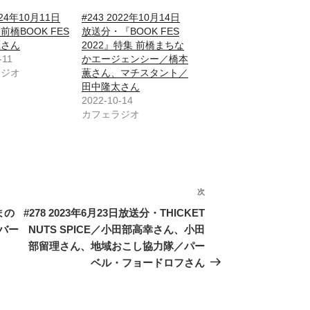
024年10月11日
#243 2022年10月14日
前橋BOOK FES
放送分・『BOOK FES
薫さん
2022』特集 前橋まちな
-11
かエージェンシー／橋本
ラジオ
薫さん、マチスタント／
田中隆太さん
2022-10-14
カフェラジオ
次
次
の
まの
#278 2023年6月23日放送分・THICKET
投
バー
NUTS SPICE／小田部高幸さん、小田
稿
部留理さん、地域おこし協力隊／パー
ベル・フョードロフさん