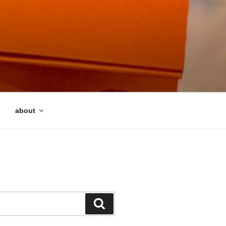
about
検
索