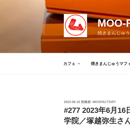
コ
ン
テ
MOO-
ン
ツ
焼きまんじゅうマ
へ
ス
キ
ッ
カフェ
焼きまんじゅうマフ
プ
投
2023-06-16
投稿者:
MOOFACTORY
稿
#277 2023年6
日:
学院／塚越弥生さ