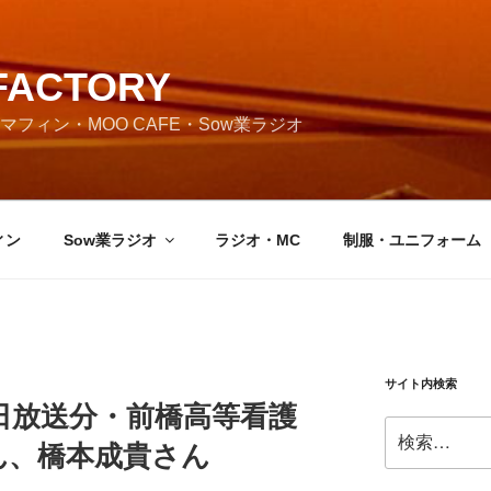
FACTORY
フィン・MOO CAFE・Sow業ラジオ
ィン
Sow業ラジオ
ラジオ・MC
制服・ユニフォーム
サイト内検索
月16日放送分・前橋高等看護
検
ん、橋本成貴さん
索: