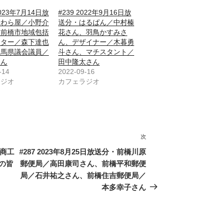
2023年7月14日放
#239 2022年9月16日放
麦わら屋／小野介
送分・はるぱん／中村榛
、前橋市地域包括
花さん、羽鳥かすみさ
ンター／森下達也
ん、デザイナー／木暮勇
群馬県議会議員／
斗さん、マチスタント／
さん
田中隆太さん
-14
2022-09-16
ラジオ
カフェラジオ
次
次
の
橋商工
#287 2023年8月25日放送分・前橋川原
投
の皆
郵便局／高田康司さん、前橋平和郵便
稿
局／石井祐之さん、前橋住吉郵便局／
本多幸子さん