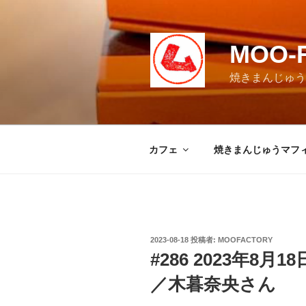
コ
ン
テ
MOO-
ン
ツ
焼きまんじゅうマ
へ
ス
キ
ッ
カフェ
焼きまんじゅうマフ
プ
投
2023-08-18
投稿者:
MOOFACTORY
稿
#286 2023年8
日:
／木暮奈央さん