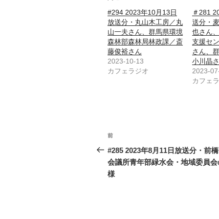
#294 2023年10月13日
＃281 
放送分・丸山木工房／丸
送分・
山一夫さん、群馬県環境
也さん
森林部森林局林政課／斎
支援セ
藤俊裕さん
さん、
2023-10-13
小川晶
カフェラジオ
2023-07
カフェ
投
前
前
稿
の
#285 2023年8月11日放送分・前
投
会議所青年部緑水会・地域委員会
ナ
稿
様
ビ
ゲ