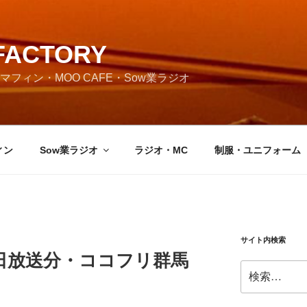
FACTORY
フィン・MOO CAFE・Sow業ラジオ
ィン
Sow業ラジオ
ラジオ・MC
制服・ユニフォーム
サイト内検索
月18日放送分・ココフリ群馬
検
索: