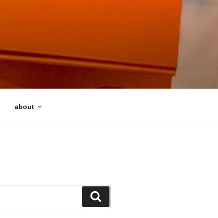
about
検
索