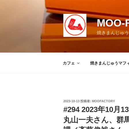
コ
ン
テ
MOO-
ン
ツ
焼きまんじゅうマ
へ
ス
キ
ッ
カフェ
焼きまんじゅうマフ
プ
投
2023-10-13
投稿者:
MOOFACTORY
稿
#294 2023年1
日:
丸山一夫さん、群