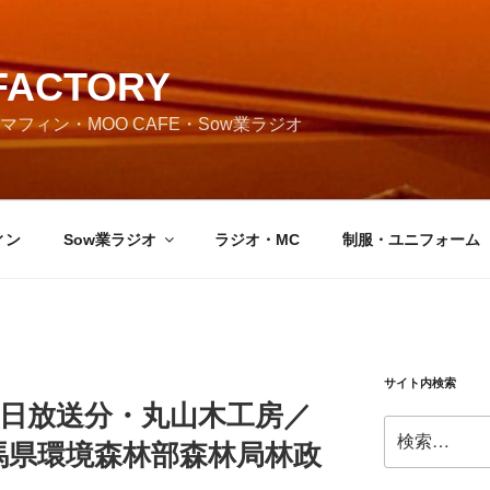
FACTORY
フィン・MOO CAFE・Sow業ラジオ
ィン
Sow業ラジオ
ラジオ・MC
制服・ユニフォーム
サイト内検索
0月13日放送分・丸山木工房／
検
馬県環境森林部森林局林政
索: