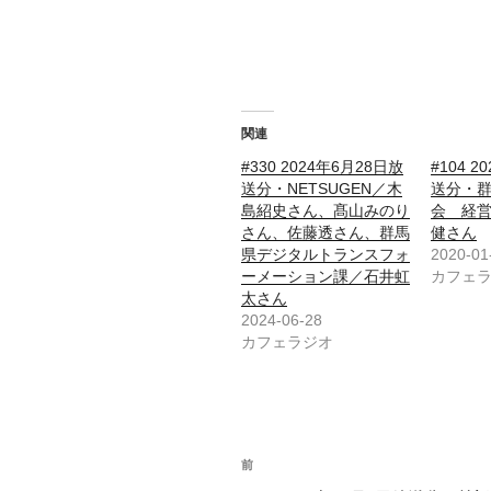
関連
#330 2024年6月28日放
#104 
送分・NETSUGEN／木
送分・
島紹史さん、髙山みのり
会 経
さん、佐藤透さん、群馬
健さん
県デジタルトランスフォ
2020-01
ーメーション課／石井虹
カフェ
太さん
2024-06-28
カフェラジオ
投
前
前