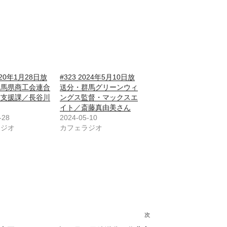
2020年1月28日放
#323 2024年5月10日放
群馬県商工会連合
送分・群馬グリーンウィ
営支援課／長谷川
ングス監督・マックスエ
イト／斎藤真由美さん
-28
2024-05-10
ラジオ
カフェラジオ
次
次