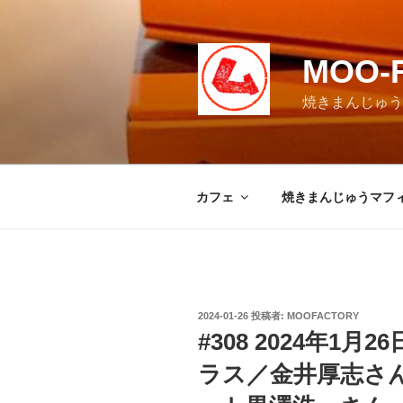
コ
ン
テ
MOO-
ン
ツ
焼きまんじゅうマ
へ
ス
キ
ッ
カフェ
焼きまんじゅうマフ
プ
投
2024-01-26
投稿者:
MOOFACTORY
稿
#308 2024年1
日:
ラス／金井厚志さ