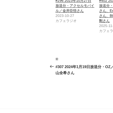
#296 2023年10月27日
#402 2
放送分・アクセルモバイ
放送分
ル／金井臣悟さん
さん、E
2023-10-27
さん、B
カフェラジオ
剛さん
2025-11
カフェ
投
前
前
稿
の
#307 2024年1月19日放送分・OZ
投
山全希さん
ナ
稿
ビ
ゲ
ー
シ