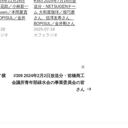
025年11月28日
#383 2025年7月18日放
・花助／小林新一
送分・NETSUGENチー
ssen／本間夏貴
ム 大和屋珈琲／堀巧磨
OPISUL／金井
さん、信澤友希さん、
BOPISUL／金井剛さん
-28
2025-07-18
ラジオ
カフェラジオ
次
次
の
／横
#309 2024年2月2日放送分・前橋商工
投
会議所青年部緑水会の事業委員会の皆
稿
さん