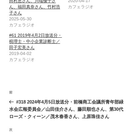
田村恵さん、川端優子さ
2020-04-17
ん、福田真奈さん、竹村浩
カフェラジオ
子さん
2025-05-30
カフェラジオ
#61 2019年4月2日放送分・
税理士・中小企業診断士／
田子宏美さん
2019-04-02
カフェラジオ
投
前
前
稿
の
#318 2024年4月5日放送分・前橋商工会議所青年部緑
ナ
投
水会広報委員会／山田佳介さん、藤田順也さん、第30代
ビ
稿
ローズ・クィーン／茂木春香さん、上原珠佳さん
ゲ
次
次
ー