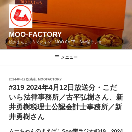
コ
ン
テ
ン
ツ
MOO-FACTORY
へ
焼きまんじゅうマフィン・MOO CAFE・Sow業ラジオ
ス
キ
メニュー
ッ
プ
投
2024-04-12
投稿者:
MOOFACTORY
稿
#319 2024年4月12日放送分・こだ
日:
いら法律事務所／古平弘樹さん、新
井勇樹税理士公認会計士事務所／新
井勇樹さん
ムーちゃんのまえばしSow業ラジオ#319 2024