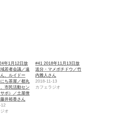
2024年1月12日放
#41 2018年11月13日放
地域若者会議／遠
送分・マメポチドウ／竹
さん、ルイドー
内雅人さん
んにち茶屋／都丸
2018-11-13
ん、市民活動セン
カフェラジオ
Ｍサポ）／土屋僚
、藤井裕香さん
-12
ラジオ