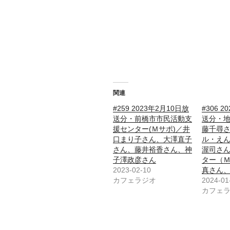
関連
#259 2023年2月10日放
#306 
送分・前橋市市民活動支
送分・
援センター(Ｍサポ)／井
藤千尋
口まり子さん、大澤直子
ル・え
さん、藤井裕香さん、神
渥司さ
子澤政彦さん
ター（
2023-02-10
真さん
カフェラジオ
2024-01
カフェ