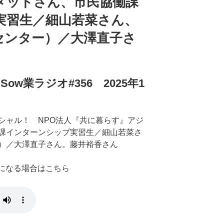
メッドさん、市民協働課
実習生／細山若菜さん、
センター）／大澤直子さ
w業ラジオ#356 2025年1
シャル！ NPO法人『共に暮らす』アジ
課インターンシップ実習生／細山若菜さ
）／大澤直子さん。藤井裕香さん
きになる場合はこちら