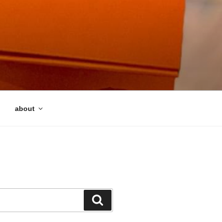
about
検
索