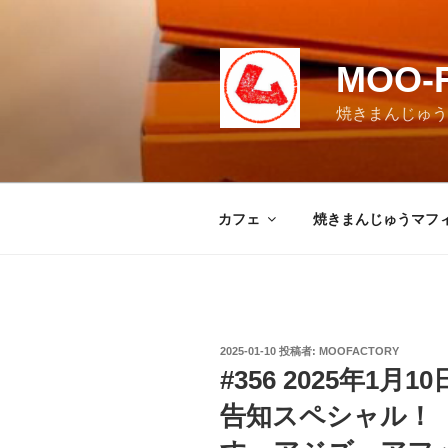
コ
ン
テ
MOO-
ン
ツ
焼きまんじゅうマ
へ
ス
キ
ッ
カフェ
焼きまんじゅうマフ
プ
投
2025-01-10
投稿者:
MOOFACTORY
稿
#356 2025年1
日:
告知スペシャル！ 