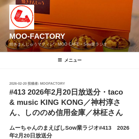
コ
ン
テ
ン
ツ
MOO-FACTORY
へ
焼きまんじゅうマフィン・MOO CAFE・Sow業ラジオ
ス
キ
メニュー
ッ
プ
投
2026-02-20
投稿者:
MOOFACTORY
稿
#413 2026年2月20日放送分・taco
日:
& music KING KONG／神村淳さ
ん、しののめ信用金庫／林柾さん
ムーちゃんのまえばしSow業ラジオ#413 2026
年2月20日放送分