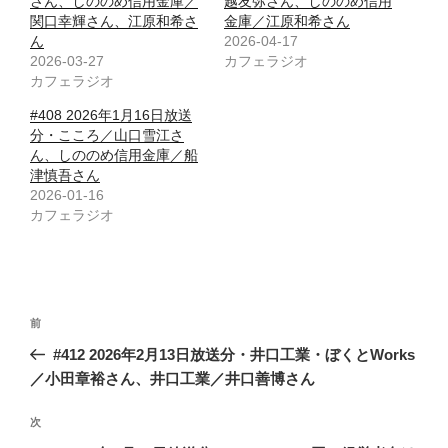
さん、しののめ信用金庫／
越友弥さん、しののめ信用
関口幸輝さん、江原和希さ
金庫／江原和希さん
ん
2026-04-17
2026-03-27
カフェラジオ
カフェラジオ
#408 2026年1月16日放送
分・こころ／山口雪江さ
ん、しののめ信用金庫／船
津慎吾さん
2026-01-16
カフェラジオ
投
前
前
稿
の
#412 2026年2月13日放送分・井口工業・ぼくとWorks
ナ
投
／小田章裕さん、井口工業／井口善博さん
ビ
稿
ゲ
次
次
の