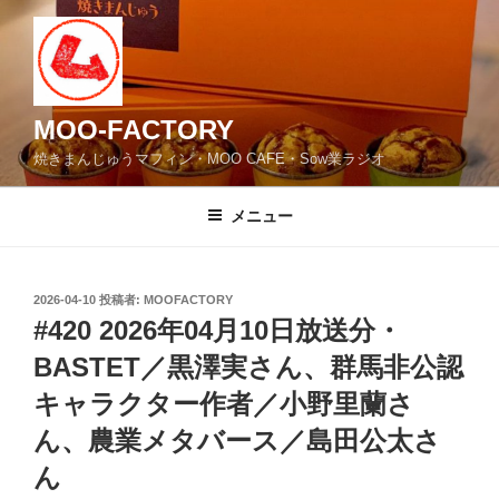
コ
ン
テ
ン
ツ
MOO-FACTORY
へ
焼きまんじゅうマフィン・MOO CAFE・Sow業ラジオ
ス
キ
メニュー
ッ
プ
投
2026-04-10
投稿者:
MOOFACTORY
稿
#420 2026年04月10日放送分・
日:
BASTET／黒澤実さん、群馬非公認
キャラクター作者／小野里蘭さ
ん、農業メタバース／島田公太さ
ん