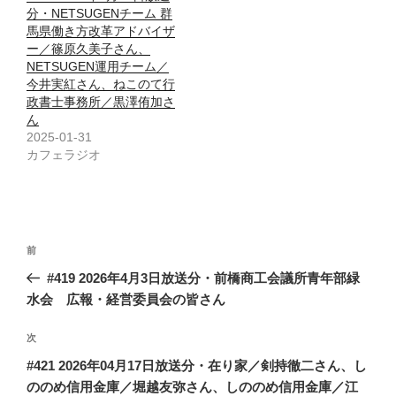
分・NETSUGENチーム 群
馬県働き方改革アドバイザ
ー／篠原久美子さん、
NETSUGEN運用チーム／
今井実紅さん、ねこのて行
政書士事務所／黒澤侑加さ
ん
2025-01-31
カフェラジオ
投
前
前
稿
の
#419 2026年4月3日放送分・前橋商工会議所青年部緑
ナ
投
水会 広報・経営委員会の皆さん
ビ
稿
ゲ
次
次
の
ー
#421 2026年04月17日放送分・在り家／剣持徹二さん、し
投
シ
ののめ信用金庫／堀越友弥さん、しののめ信用金庫／江