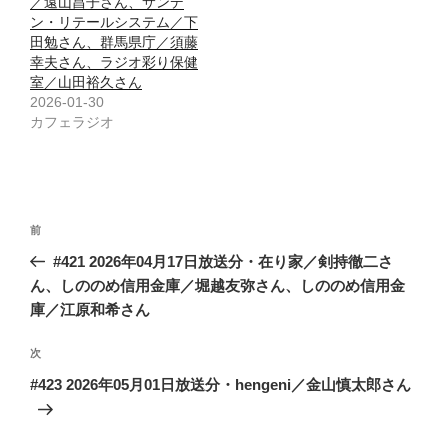
／遠山昌子さん、サンデ
ン・リテールシステム／下
田勉さん、群馬県庁／須藤
幸夫さん、ラジオ彩り保健
室／山田裕久さん
2026-01-30
カフェラジオ
投
前
前
稿
の
#421 2026年04月17日放送分・在り家／剣持徹二さ
ナ
投
ん、しののめ信用金庫／堀越友弥さん、しののめ信用金
ビ
稿
庫／江原和希さん
ゲ
次
次
ー
の
シ
#423 2026年05月01日放送分・hengeni／金山慎太郎さん
投
ョ
稿
ン