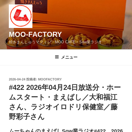
コ
ン
テ
ン
ツ
MOO-FACTORY
へ
焼きまんじゅうマフィン・MOO CAFE・Sow業ラジオ
ス
キ
メニュー
ッ
プ
投
2026-04-24
投稿者:
MOOFACTORY
稿
#422 2026年04月24日放送分・ホー
日:
ムスタート・まえばし／大和福江
さん、ラジオイロドリ保健室／藤
野彩子さん
ムーちゃんのまえばしSow業ラジオ#422 2026