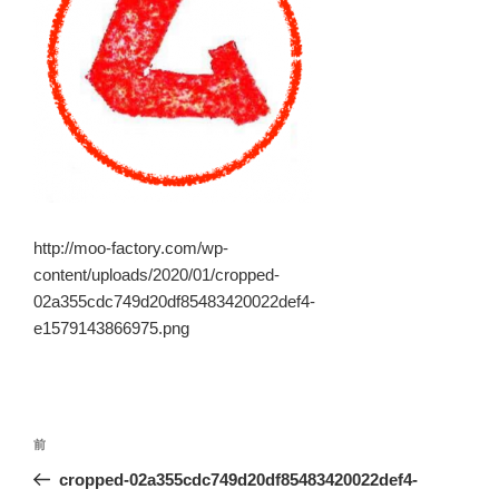
http://moo-factory.com/wp-
content/uploads/2020/01/cropped-
02a355cdc749d20df85483420022def4-
e1579143866975.png
投
前
前
稿
の
cropped-02a355cdc749d20df85483420022def4-
ナ