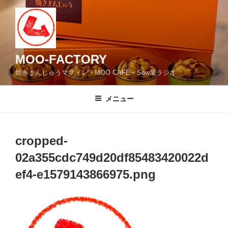
コ
ン
テ
ン
ツ
MOO-FACTORY
へ
焼きまんじゅうマフィン・MOO CAFE・Sow業ラジオ
ス
キ
メニュー
ッ
プ
cropped-
02a355cdc749d20df85483420022d
ef4-e1579143866975.png