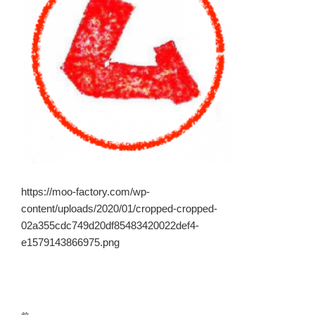
https://moo-factory.com/wp-
content/uploads/2020/01/cropped-cropped-
02a355cdc749d20df85483420022def4-
e1579143866975.png
投