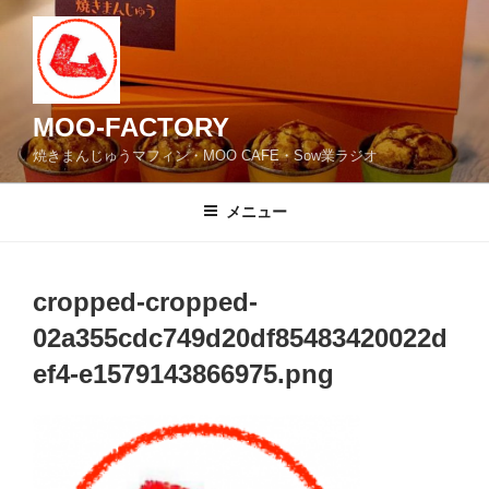
コ
ン
テ
ン
ツ
MOO-FACTORY
へ
焼きまんじゅうマフィン・MOO CAFE・Sow業ラジオ
ス
キ
メニュー
ッ
プ
cropped-cropped-
02a355cdc749d20df85483420022d
ef4-e1579143866975.png