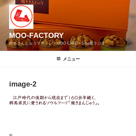
コ
ン
テ
ン
ツ
MOO-FACTORY
へ
焼きまんじゅうマフィン・MOO CAFE・Sow業ラジオ
ス
キ
メニュー
ッ
プ
image-2
投
前
前