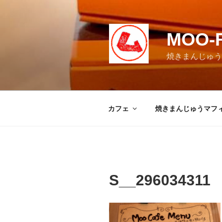
コ
ン
テ
MOO-
ン
ツ
焼きまんじゅうマ
へ
ス
キ
ッ
カフェ
焼きまんじゅうマフ
プ
S__296034311