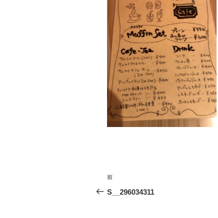
投
前
前
稿
の
S__296034311
投
ナ
稿