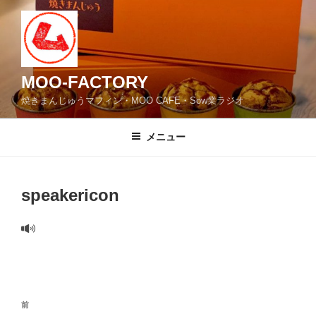
コ
ン
テ
ン
ツ
MOO-FACTORY
へ
焼きまんじゅうマフィン・MOO CAFE・Sow業ラジオ
ス
キ
メニュー
ッ
プ
speakericon
投
前
前