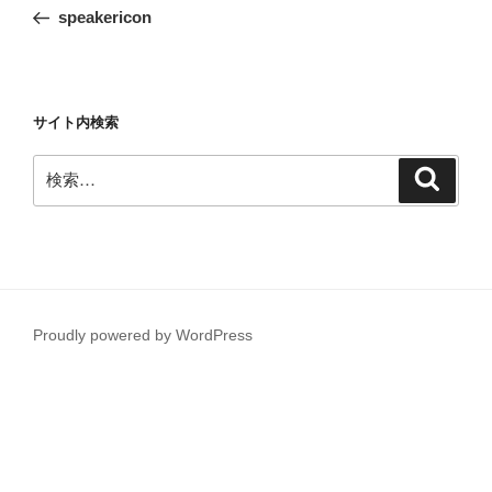
稿
の
speakericon
ナ
投
ビ
稿
ゲ
ー
サイト内検索
シ
検
検
ョ
索
索:
ン
Proudly powered by WordPress