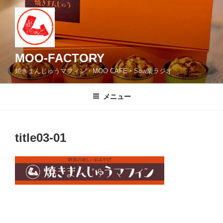
コ
ン
テ
ン
ツ
MOO-FACTORY
へ
焼きまんじゅうマフィン・MOO CAFE・Sow業ラジオ
ス
キ
メニュー
ッ
プ
title03-01