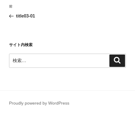
投
前
前
稿
の
title03-01
ナ
投
ビ
稿
ゲ
ー
サイト内検索
シ
検
検
ョ
索
索:
ン
Proudly powered by WordPress