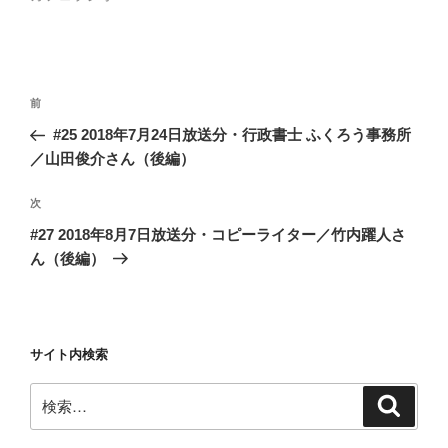
投
前
前
稿
の
#25 2018年7月24日放送分・行政書士 ふくろう事務所
ナ
投
／山田俊介さん（後編）
ビ
稿
ゲ
次
次
の
ー
#27 2018年8月7日放送分・コピーライター／竹内躍人さ
投
シ
ん（後編）
稿
ョ
ン
サイト内検索
検
検
索
索: