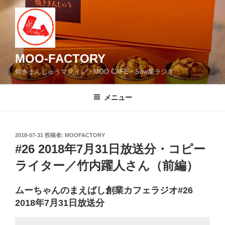
コ
ン
テ
ン
ツ
MOO-FACTORY
へ
焼きまんじゅうマフィン・MOO CAFE・Sow業ラジオ
ス
キ
メニュー
ッ
プ
投
2018-07-31
投稿者:
MOOFACTORY
稿
#26 2018年7月31日放送分・コピー
日:
ライター／竹内躍人さん（前編）
ムーちゃんのまえばし創業カフェラジオ#26
2018年7月31日放送分