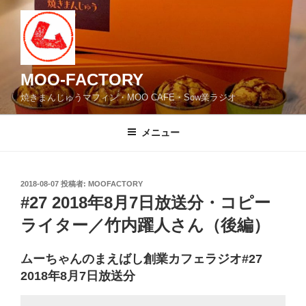
コ
ン
テ
ン
ツ
MOO-FACTORY
へ
焼きまんじゅうマフィン・MOO CAFE・Sow業ラジオ
ス
キ
メニュー
ッ
プ
投
2018-08-07
投稿者:
MOOFACTORY
稿
#27 2018年8月7日放送分・コピー
日:
ライター／竹内躍人さん（後編）
ムーちゃんのまえばし創業カフェラジオ#27
2018年8月7日放送分