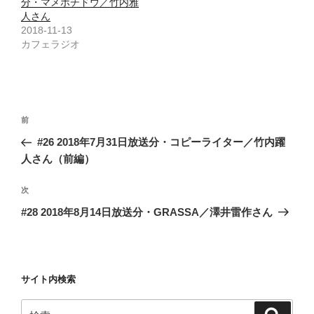
分・マメポチドウ／竹内雅
人さん
2018-11-13
カフェラジオ
投
前
前
稿
の
#26 2018年7月31日放送分・コピーライター／竹内躍
ナ
投
人さん（前編）
ビ
稿
ゲ
次
次
の
ー
#28 2018年8月14日放送分・GRASSA／澤井雷作さん
投
シ
稿
ョ
ン
サイト内検索
検
検