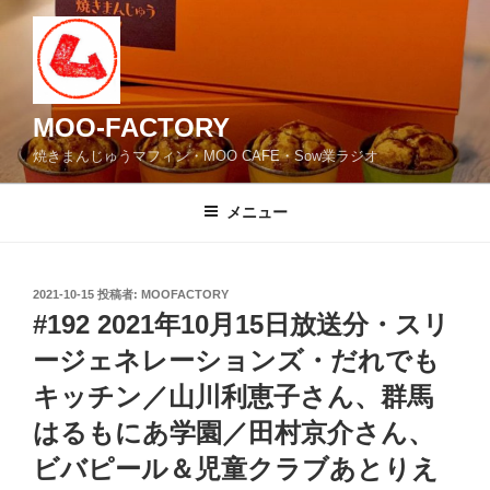
コ
ン
テ
ン
ツ
MOO-FACTORY
へ
焼きまんじゅうマフィン・MOO CAFE・Sow業ラジオ
ス
キ
メニュー
ッ
プ
投
2021-10-15
投稿者:
MOOFACTORY
稿
#192 2021年10月15日放送分・スリ
日:
ージェネレーションズ・だれでも
キッチン／山川利恵子さん、群馬
はるもにあ学園／田村京介さん、
ビバピール＆児童クラブあとりえ