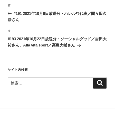
投
前
前
稿
の
#191 2021年10月8日放送分・ハレルワ代表／間々田久
ナ
投
渚さん
ビ
稿
ゲ
次
次
の
ー
#193 2021年10月22日放送分・ソーシャルグッド／吉田大
投
シ
祐さん、Alla vita sport／高島大輔さん
稿
ョ
ン
サイト内検索
検
検
索
索: