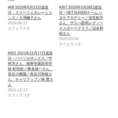
#68 2019年5月21日放送
#367 2025年3月28日放送
分・スリージェネレーショ
分・NETSUGENチーム ハ
ンズ／入澤繭子さん
タケアカデミー／深見航平
2019-05-21
さん、ザスパ群馬レディー
カフェラジオ
ススポーツクラブ／須永和
昭さん
2025-03-28
カフェラジオ
#201 2021年12月17日放送
分・パーソルサンクス／中
村淳さん、精華学園高等学
校 町田校／椎名雄一さん、
長谷川農園／長谷川和俊さ
ん、キャリアップ／林 豊さ
ん
2021-12-17
カフェラジオ