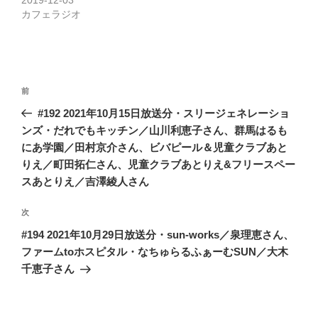
カフェラジオ
投
前
前
稿
の
#192 2021年10月15日放送分・スリージェネレーショ
ナ
投
ンズ・だれでもキッチン／山川利恵子さん、群馬はるも
ビ
稿
にあ学園／田村京介さん、ビバピール＆児童クラブあと
ゲ
りえ／町田拓仁さん、児童クラブあとりえ&フリースペー
ー
スあとりえ／吉澤綾人さん
シ
次
次
ョ
の
#194 2021年10月29日放送分・sun-works／泉理恵さん、
ン
投
ファームtoホスピタル・なちゅらるふぁーむSUN／大木
稿
千恵子さん