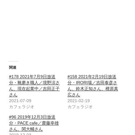
関連
#178 2021年7月9日放送
#158 2021年2月19日放送
分・靴磨き職人／境野涼さ
分・IRORI場／吉田泰彦さ
ん、現在起業中／吉田正子
ん、鈴木正知さん、檀原真
さん
広さん
2021-07-09
2021-02-19
カフェラジオ
カフェラジオ
#96 2019年12月3日放送
分・PACE cafe／齋藤幸雄
さん、関大輔さん
2019-12-03