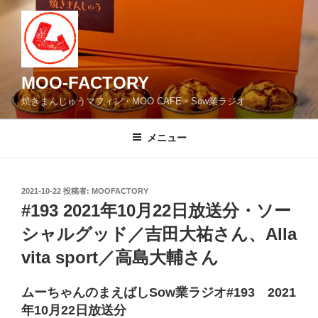
コ
ン
テ
ン
ツ
MOO-FACTORY
へ
焼きまんじゅうマフィン・MOO CAFE・Sow業ラジオ
ス
キ
メニュー
ッ
プ
投
2021-10-22
投稿者:
MOOFACTORY
稿
#193 2021年10月22日放送分・ソー
日:
シャルグッド／吉田大祐さん、Alla
vita sport／高島大輔さん
ムーちゃんのまえばしSow業ラジオ#193 2021
年10月22日放送分