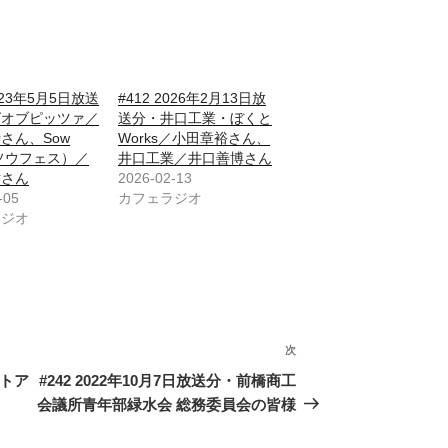
2023年5月5日放送
#412 2026年2月13日放
グオブピッツァ／
送分・井口工業・ぼくと
さん、Sow
Works／小田章裕さん、
.（ソウフェス）／
井口工業／井口善博さん
樹さん
2026-02-13
-05
カフェラジオ
ラジオ
次
次
の
ェトア
#242 2022年10月7日放送分・前橋商工
投
会議所青年部緑水会 総務委員会の皆様
稿