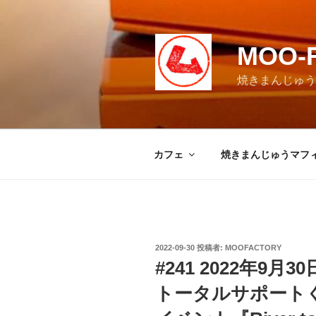
コ
ン
テ
MOO-
ン
ツ
焼きまんじゅうマ
へ
ス
キ
ッ
カフェ
焼きまんじゅうマフ
プ
投
2022-09-30
投稿者:
MOOFACTORY
稿
#241 2022年9
日:
トータルサポート