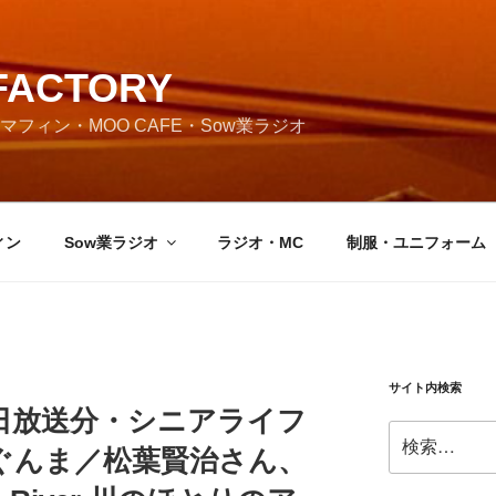
FACTORY
フィン・MOO CAFE・Sow業ラジオ
ィン
Sow業ラジオ
ラジオ・MC
制服・ユニフォーム
サイト内検索
月30日放送分・シニアライフ
検
ぐんま／松葉賢治さん、
索: