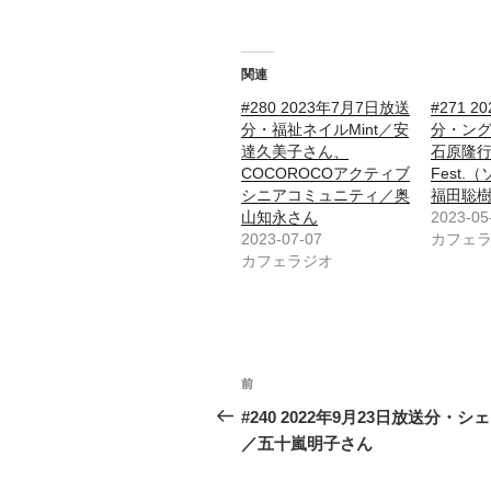
関連
#280 2023年7月7日放送
#271 
分・福祉ネイルMint／安
分・ン
達久美子さん、
石原隆行
COCOROCOアクティブ
Fest
シニアコミュニティ／奥
福田聡
山知永さん
2023-05
2023-07-07
カフェ
カフェラジオ
投
前
前
稿
の
#240 2022年9月23日放送分・シ
投
／五十嵐明子さん
ナ
稿