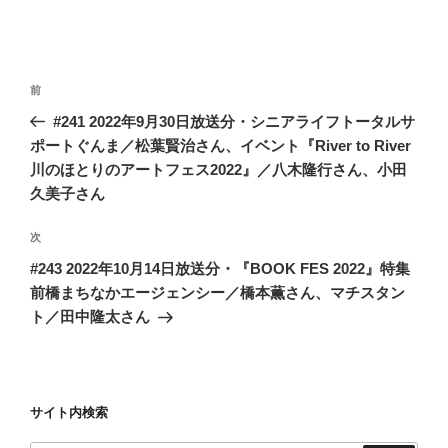
投
前
前
稿
の
#241 2022年9月30日放送分・シニアライフトータルサ
ナ
投
ポートぐんま／松葉賢治さん、イベント『River to River
ビ
稿
川のほとりのアートフェス2022』／八木隆行さん、小田
ゲ
久美子さん
ー
次
次
シ
の
#243 2022年10月14日放送分・『BOOK FES 2022』特集
ョ
投
前橋まちなかエージェンシー／橋本薫さん、マチスタン
ン
稿
ト／田中隆太さん
サイト内検索