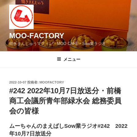
コ
ン
テ
ン
ツ
MOO-FACTORY
へ
焼きまんじゅうマフィン・MOO CAFE・Sow業ラジオ
ス
キ
メニュー
ッ
プ
投
2022-10-07
投稿者:
MOOFACTORY
稿
#242 2022年10月7日放送分・前橋
日:
商工会議所青年部緑水会 総務委員
会の皆様
ムーちゃんのまえばしSow業ラジオ#242 2022
年10月7日放送分