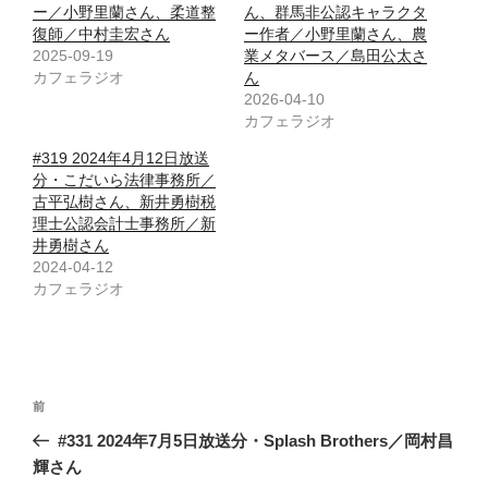
ー／小野里蘭さん、柔道整
ん、群馬非公認キャラクタ
復師／中村圭宏さん
ー作者／小野里蘭さん、農
2025-09-19
業メタバース／島田公太さ
カフェラジオ
ん
2026-04-10
カフェラジオ
#319 2024年4月12日放送
分・こだいら法律事務所／
古平弘樹さん、新井勇樹税
理士公認会計士事務所／新
井勇樹さん
2024-04-12
カフェラジオ
投
前
前
稿
の
#331 2024年7月5日放送分・Splash Brothers／岡村昌
ナ
投
輝さん
ビ
稿