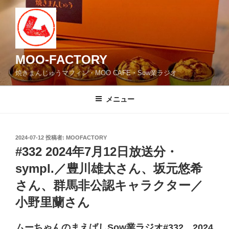
コ
ン
テ
ン
ツ
MOO-FACTORY
へ
焼きまんじゅうマフィン・MOO CAFE・Sow業ラジオ
ス
キ
メニュー
ッ
プ
投
2024-07-12
投稿者:
MOOFACTORY
稿
#332 2024年7月12日放送分・
日:
sympl.／豊川雄太さん、坂元悠希
さん、群馬非公認キャラクター／
小野里蘭さん
ムーちゃんのまえばしSow業ラジオ#332 2024