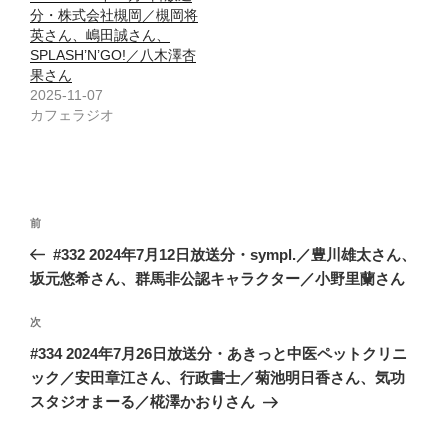
分・株式会社槻岡／槻岡将
英さん、嶋田誠さん、
SPLASH’N’GO!／八木澤杏
果さん
2025-11-07
カフェラジオ
投
前
前
稿
の
#332 2024年7月12日放送分・sympl.／豊川雄太さん、
ナ
投
坂元悠希さん、群馬非公認キャラクター／小野里蘭さん
ビ
稿
ゲ
次
次
の
ー
#334 2024年7月26日放送分・あきっと中医ペットクリニ
投
シ
ック／安田章江さん、行政書士／菊池明日香さん、気功
稿
スタジオまーる／椛澤かおりさん
ョ
ン