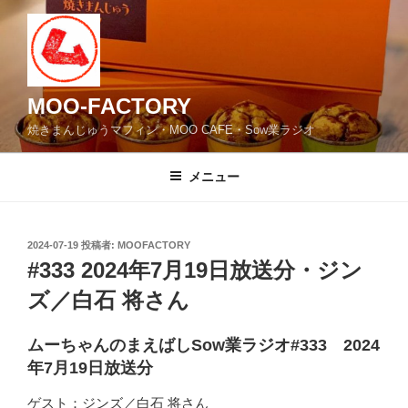
コ
ン
テ
ン
ツ
MOO-FACTORY
へ
焼きまんじゅうマフィン・MOO CAFE・Sow業ラジオ
ス
キ
メニュー
ッ
プ
投
2024-07-19
投稿者:
MOOFACTORY
稿
#333 2024年7月19日放送分・ジン
日:
ズ／白石 将さん
ムーちゃんのまえばしSow業ラジオ#333 2024
年7月19日放送分
ゲスト：ジンズ／白石 将さん