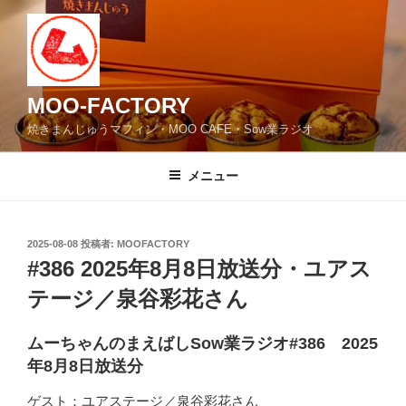
コ
ン
テ
ン
ツ
MOO-FACTORY
へ
焼きまんじゅうマフィン・MOO CAFE・Sow業ラジオ
ス
キ
メニュー
ッ
プ
投
2025-08-08
投稿者:
MOOFACTORY
稿
#386 2025年8月8日放送分・ユアス
日:
テージ／泉谷彩花さん
ムーちゃんのまえばしSow業ラジオ#386 2025
年8月8日放送分
ゲスト：ユアステージ／泉谷彩花さん