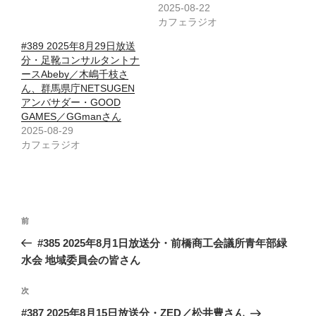
2025-08-22
カフェラジオ
#389 2025年8月29日放送
分・足靴コンサルタントナ
ースAbeby／木嶋千枝さ
ん、群馬県庁NETSUGEN
アンバサダー・GOOD
GAMES／GGmanさん
2025-08-29
カフェラジオ
投
前
前
稿
の
#385 2025年8月1日放送分・前橋商工会議所青年部緑
ナ
投
水会 地域委員会の皆さん
ビ
稿
ゲ
次
次
の
ー
#387 2025年8月15日放送分・ZED／松井豊さん